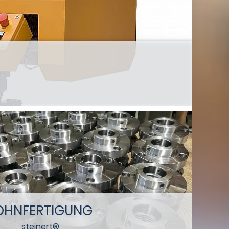
OHNFERTIGUNG
steinert®