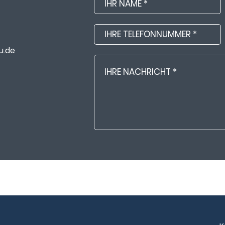
Name
Ihre
Telefonnummer
u.de
Ihre
Nachricht
Datenschutz
Ich stimme zu, dass meine Angabe
Beantwortung meiner Anfrage erh
werden nach abgeschlossener Bear
Sie können Ihre Einwilligung jederze
info@steinert-maschinenbau.de
w
zum Umgang mit Nutzerdaten finde